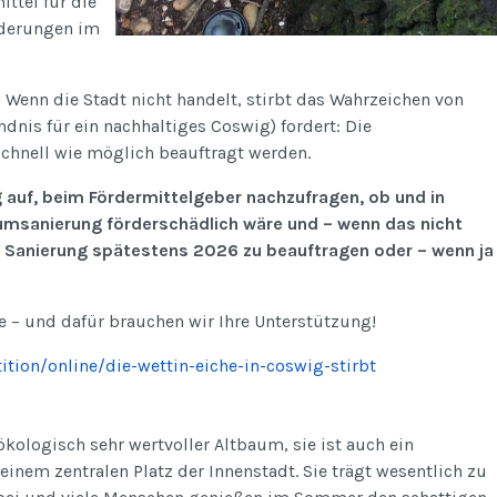
ttel für die
nderungen im
 Wenn die Stadt nicht handelt, stirbt das Wahrzeichen von
dnis für ein nachhaltiges Coswig) fordert: Die
hnell wie möglich beauftragt werden.
 auf, beim Fördermittelgeber nachzufragen, ob und in
msanierung förderschädlich wäre und – wenn das nicht
ie Sanierung spätestens 2026 zu beauftragen oder – wenn ja
e – und dafür brauchen wir Ihre Unterstützung!
ition/online/die-wettin-eiche-in-coswig-stirbt
 ökologisch sehr wertvoller Altbaum, sie ist auch ein
inem zentralen Platz der Innenstadt. Sie trägt wesentlich zu