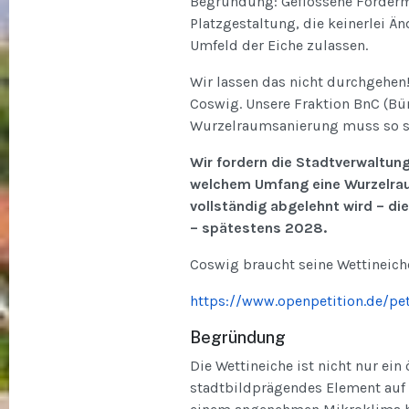
Begründung: Geflossene Fördermi
Platzgestaltung, die keinerlei Ä
Umfeld der Eiche zulassen.
Wir lassen das nicht durchgehen!
Coswig. Unsere Fraktion BnC (Bün
Wurzelraumsanierung muss so sc
Wir fordern die Stadtverwaltung
welchem Umfang eine Wurzelrau
vollständig abgelehnt wird – d
– spätestens 2028.
Coswig braucht seine Wettineich
https://www.openpetition.de/pet
Begründung
Die Wettineiche ist nicht nur ein
stadtbildprägendes Element auf e