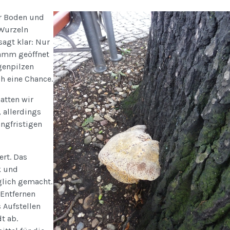
er Boden und
 Wurzeln
sagt klar: Nur
amm geöffnet
genpilzen
ch eine Chance.
atten wir
allerdings
ngfristigen
ert. Das
k und
lich gemacht.
 Entfernen
 Aufstellen
t ab.