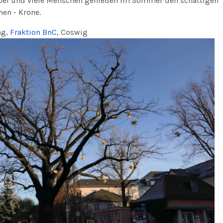
ei und viele Menschen genießen im Sommer den schattigen
nen - Krone.
ng,
Fraktion BnC
, Coswig